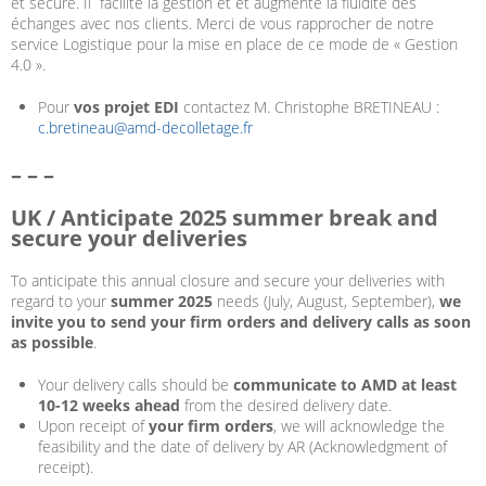
et sécure. Il facilite la gestion et et augmente la fluidité des
échanges avec nos clients. Merci de vous rapprocher de notre
service Logistique pour la mise en place de ce mode de « Gestion
4.0 ».
Pour
vos projet EDI
contactez M. Christophe BRETINEAU :
c.bretineau@amd-decolletage.fr
–
–
–
UK / Anticipate 2025 summer break and
secure your deliveries
To anticipate this annual closure and secure your deliveries with
regard to your
summer 2025
needs (July, August, September),
we
invite you to send your firm orders and delivery calls as soon
as possible
.
Your delivery calls should be
communicate to AMD at least
10-12 weeks ahead
from the desired delivery date.
Upon receipt of
your firm orders
, we will acknowledge the
feasibility and the date of delivery by AR (Acknowledgment of
receipt).