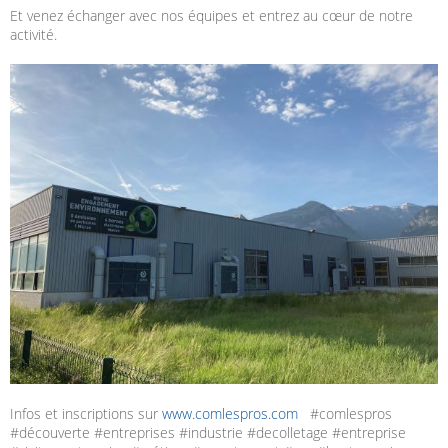
Et venez échanger avec nos équipes et entrez au cœur de notre
activité.
Infos et inscriptions sur
www.comlespros.com
#comlespros
#découverte #entreprises #industrie #decolletage #entreprise